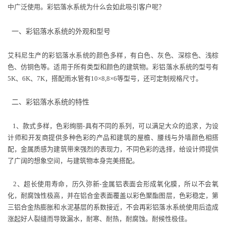
中广泛使用。彩铝落水系统为什么会如此吸引客户呢？
一、彩铝落水系统的外观和型号
艾科尼生产的彩铝落水系统的颜色多样，有白色、灰色、深棕色、浅棕
色、仿铜色等。适用于所有类型和颜色的建筑物。彩铝落水系统的型号有
5K、6K、7K，搭配雨水管有10×8,8×6等型号，还可定制规格尺寸。
二、彩铝落水系统的特性
1、款式多样，色彩绚丽-具有不同的系列，可以满足大众的追求，为设
计师和开发商提供多种色彩的产品和建筑的屋檐、腰线与外墙颜色相搭
配，金属质感为建筑带来强烈的表现力，不同色彩的选择，给设计师提供
了广阔的想象空间，与建筑物本身完美搭配。
2、超长使用寿命，历久弥新-金属铝表面会形成氧化膜，所以不会氧
化，耐腐蚀性极高，并在铝合金表面覆盖以彩色聚酯图层，色彩稳定，第
三铝合金热膨胀和水泥基层的系数接近，不会再彩铝落水系统使用后造成
涨起好人裂缝而导致漏水，耐寒、耐热，耐腐蚀。耐候性极佳。