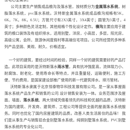
公司主要生产销售成品檐沟及落水管，按材质分为
金属落水系统
，树
脂落水系统，pvc落水系统。沃特斯金属落水系统成品檐沟规格有5K，
6K，7K，8K，6.5U；方管尺寸有2X3英寸，3X4英寸；圆管为3英寸，4
英寸；多种颜色灵活定制，其他规格个性化设计定作。
檐沟
主要应用于建
筑的檐口装饰及有组织排水，适用别墅，洋房，小高层，多层，阳光房，
高级公寓，会所，旅游休闲度假村等高端住宅项目。公司所经营的多种系
列产品坚固、美观、耐久、价格适宜。
一个好的建筑，要经过时间的检验，同样一个好的建筑需要好的产品打
造。此项目采用的是沃特斯落水
雨水管
，具有抗冲强度高，流体阻力小、
耐腐蚀、耐老化、使用寿命长等特点，并且重量轻，运输便利，施工方
便，节约费用，是国家建设部推广使用的新一代建筑排水、排污管材。
沃特斯落水隶属于北京恒泰物华科技发展有限公司。是一家从事屋面
落水系统产品生产和销售的公司.设计销售安装为一体。业务范围涉及屋
面，墙面，
落水系统
、两大领域凭借着领先的科技和优越的品质，沃特斯
为国内建筑、开发商、建筑师、工程公司等提供全面的屋面落水系统服
务。同时也优化了国内房屋建筑的品质。改善人类生活居住的品味！ 我
们是从事生产与销售铝合金别墅落水系统，纯铜别墅落水系统，PVC别墅
落水系统的专业化公司，