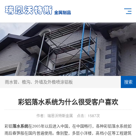
搜索
彩铝落水系统为什么很受客户喜欢
作者：瑞恩沃特斯金属
点击：
1587次
彩铝
落水系统
在2005年以后进入中国，在中国畅行，各种彩铝落水系统如
雨后春笋般在国内普遍使用。像别墅，多层小洋楼，高档小区等工程建筑